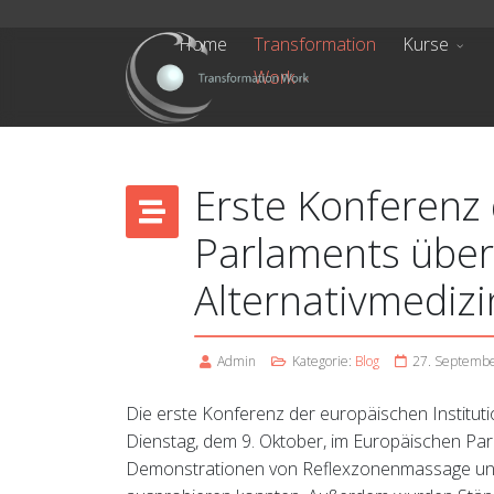
Home
Transformation
Kurse
Work
Erste Konferenz
Parlaments übe
Alternativmedizi
Admin
Kategorie:
Blog
27. Septemb
Die erste Konferenz der europäischen Institut
Dienstag, dem 9. Oktober, im Europäischen Parl
Demonstrationen von Reflexzonenmassage und 