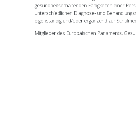
gesundheitserhaltenden Fähigkeiten einer Pe
unterschiedlichen Diagnose- und Behandlungs
eigenständig und/oder ergänzend zur Schulmedi
Mitglieder des Europäischen Parlaments, Gesun
versammelten sich im Parlament, um Präsenta
Alternativmedizin (CAM) für die europäische G
das CAM hat, um die Gesundheit zu erhalten, 
zur Nachhaltigkeit der Gesundheitssysteme beizu
Gesundheitsfinanzierung durch wirtschaftliche
Acht gelassen werden Konferenz gewaltsam b
Die Konferenz endete mit einem Aufruf zum H
aufgefordert wurde:
Förderung des gleichberechtigten Zugangs
Mitgliedstaaten,
CAM in alle möglichen Gemeinschaftsaktio