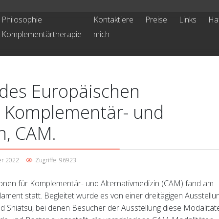
Philosophie
Kontaktiere
Preise
Links
Ha
Komplementärtherapie
mich
 des Europäischen
r Komplementär- und
n, CAM.
er 2022
Zugriffe: 96923
ionen für Komplementär- und Alternativmedizin (CAM) fand am
ament statt. Begleitet wurde es von einer dreitägigen Ausstellu
Shiatsu, bei denen Besucher der Ausstellung diese Modalität