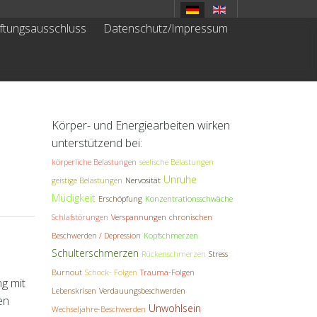
ftungsausschluss
Datenschutz/Impressum
Körper- und Energiearbeiten wirken
unterstützend bei:
körperliche Belastungen
seelische Belastungen
Unruhe
geistige Belastungen
Nervosität
Müdigkeit
Erschöpfung
Konzentrationsschwäche
Schlafstörungen
Verspannungen
chronischen
Beschwerden / Depression
Kopfschmerzen
Schulterschmerzen
Rückenschmerzen
Stress
Burnout
Schock- Folgen
Trauma-Folgen
ng mit
Lebenskrisen
Verdauungsbeschwerden
en
Unwohlsein
Wechseljahre-Beschwerden