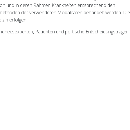
rson und in deren Rahmen Krankheiten entsprechend den
methoden der verwendeten Modalitäten behandelt werden. Die
zin erfolgen.
dheitsexperten, Patienten und politische Entscheidungsträger
tionen über den innovativen Mehrwert der Komplementär- und
esundheitsversorgung anzuhören und zu diskutieren. Das Potenz
Krankheiten vorzubeugen, einen gesünderen Lebensstil zu förde
tragen, sollte von der Europäischen Union in einer Zeit, in der
 und demografische Zwänge so stark unter Druck steht, nicht a
eendet.
andeln, in dem die Europäische Kommission unter anderem
 der Bürger zur Komplementär- und Alternativmedizin (CAM) in
nen einzubeziehen, die sich mit Gesundheitserziehung und -för