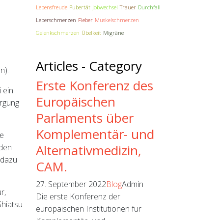
Lebensfreude
Pubertät
Jobwechsel
Trauer
Durchfall
Leberschmerzen
Fieber
Muskelschmerzen
Gelenkschmerzen
Übelkeit
Migräne
Articles - Category
n).
Erste Konferenz des
 ein
Europäischen
orgung
Parlaments über
Komplementär- und
se
Alternativmedizin,
 den
 dazu
CAM.
27. September 2022
Blog
Admin
r,
Die erste Konferenz der
Shiatsu
europäischen Institutionen für